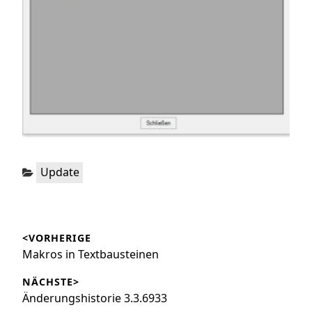
Kategorien:
Update
Beitragsnavigation
<VORHERIGE
Vorheriger
Makros in Textbausteinen
Beitrag:
NÄCHSTE>
Nächster
Änderungshistorie 3.3.6933