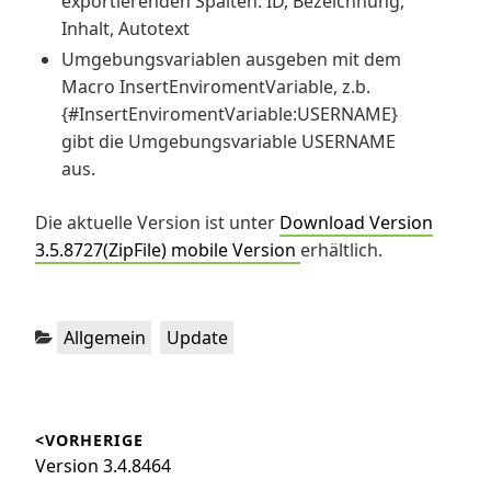
exportierenden Spalten: ID, Bezeichnung,
Inhalt, Autotext
Umgebungsvariablen ausgeben mit dem
Macro InsertEnviromentVariable, z.b.
{#InsertEnviromentVariable:USERNAME}
gibt die Umgebungsvariable USERNAME
aus.
Die aktuelle Version ist unter
Download Version
3.5.8727(ZipFile) mobile Version
erhältlich.
Kategorien:
,
Allgemein
Update
Beitragsnavigation
<VORHERIGE
Vorheriger
Version 3.4.8464