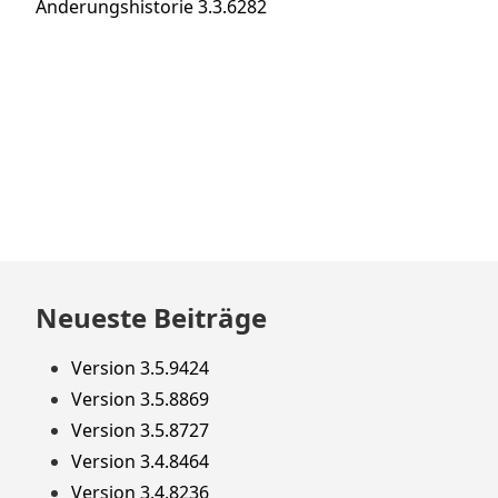
Nächster
Änderungshistorie 3.3.6282
Beitrag:
Zum
Neueste Beiträge
Footer
springen
Version 3.5.9424
Version 3.5.8869
Version 3.5.8727
Version 3.4.8464
Version 3.4.8236